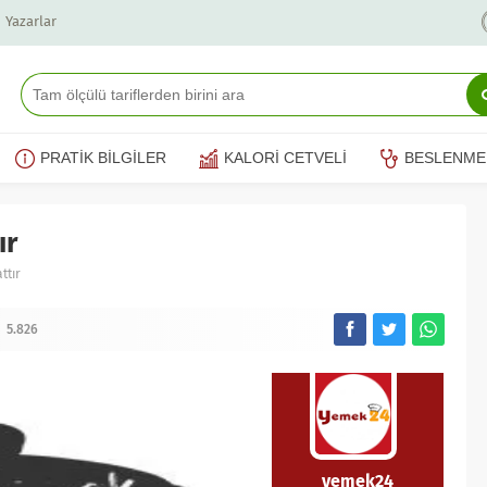
Yazarlar
PRATİK BİLGİLER
KALORİ CETVELİ
BESLENME
ır
ttır
5.826
yemek24