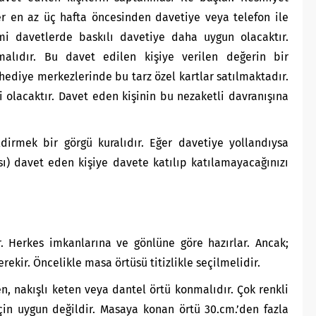
er en az üç hafta öncesinden davetiye veya telefon ile
mi davetlerde baskılı davetiye daha uygun olacaktır.
lmalıdır. Bu davet edilen kişiye verilen değerin bir
 hediye merkezlerinde bu tarz özel kartlar satılmaktadır.
 olacaktır. Davet eden kişinin bu nezaketli davranışına
ldirmek bir görgü kuralıdır. Eğer davetiye yollandıysa
ası) davet eden kişiye davete katılıp katılamayacağınızı
r. Herkes imkanlarına ve gönlüne göre hazırlar. Ancak;
ekir. Öncelikle masa örtüsü titizlikle seçilmelidir.
n, nakışlı keten veya dantel örtü konmalıdır. Çok renkli
için uygun değildir. Masaya konan örtü 30.cm.’den fazla