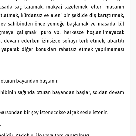
asada saç taramak, makyaj tazelemek, elleri masanın
atmak, kürdansız ve aleni bir şekilde diş karıştırmak,
, ev sahibinden önce yemeğe başlamak ve masada kül
içmeye çalışmak, puro vb. herkesce hoşlanılmayacak
 devam ederken izinsizce sofrayı terk etmek, abartılı
 yaparak diğer konukları rahatsız etmek yapılmaması
a oturan bayandan başlanır.
sahibinin sağında oturan bayandan başlar, soldan devam
Garsondan bir şey istenecekse alçak sesle istenir.
.
lidir. Kadeh el ile veya ters kapatılmaz.