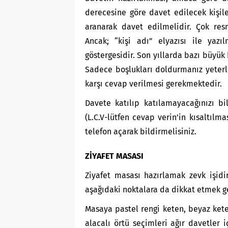
derecesine göre davet edilecek kişil
aranarak davet edilmelidir. Çok res
Ancak; “kişi adı” elyazısı ile yazı
göstergesidir. Son yıllarda bazı büyük
Sadece boşlukları doldurmanız yeterli
karşı cevap verilmesi gerekmektedir.
Davete katılıp katılamayacağınızı bi
(L.C.V-lütfen cevap verin’in kısaltılm
telefon açarak bildirmelisiniz.
ZİYAFET MASASI
Ziyafet masası hazırlamak zevk işidi
aşağıdaki noktalara da dikkat etmek ger
Masaya pastel rengi keten, beyaz kete
alacalı örtü seçimleri ağır davetler 