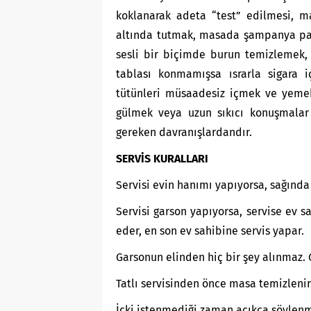
koklanarak adeta “test” edilmesi, m
altında tutmak, masada şampanya patl
sesli bir biçimde burun temizlemek
tablası konmamışsa ısrarla sigara 
tütünleri müsaadesiz içmek ve yemek
gülmek veya uzun sıkıcı konuşmalar
gereken davranışlardandır.
SERVİS KURALLARI
Servisi evin hanımı yapıyorsa, sağınd
Servisi garson yapıyorsa, servise ev 
eder, en son ev sahibine servis yapar.
Garsonun elinden hiç bir şey alınmaz. 
Tatlı servisinden önce masa temizlenir
İçki istenmediği zaman açıkça söylenme