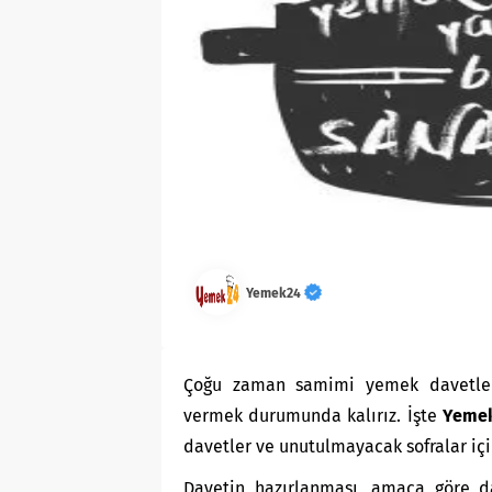
Yemek24
Çoğu zaman samimi yemek davetleri
vermek durumunda kalırız. İşte
Yemek
davetler ve unutulmayacak sofralar içi
Davetin hazırlanması, amaca göre da