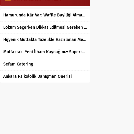
Hamurunda Kâr Var: Waffle Bayiliği Almak Mantıklı mı?
Lokum Seçerken Dikkat Edilmesi Gereken 7 Temel Kriter
Hijyenik Mutfakta Tazelikle Hazırlanan Mersin Tantunisi
Mutfaktaki Yeni İlham Kaynağınız: Supertarifler.com ile Tanışın
Sefam Catering
Ankara Psikolojik Danışman Önerisi