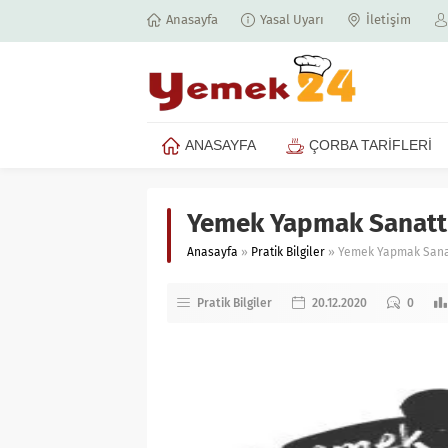
Anasayfa
Yasal Uyarı
İletişim
ANASAYFA
ÇORBA TARİFLERİ
Yemek Yapmak Sanatt
Anasayfa
»
Pratik Bilgiler
»
Yemek Yapmak Sana
Pratik Bilgiler
20.12.2020
0