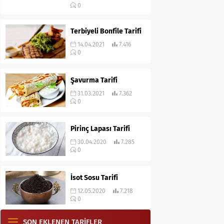
0
Terbiyeli Bonfile Tarifi
14.04.2021
7.416
0
Şavurma Tarifi
31.03.2021
7.362
0
Pirinç Lapası Tarifi
30.04.2020
7.285
0
İsot Sosu Tarifi
12.05.2020
7.218
0
SON EKLENEN TARİFLER