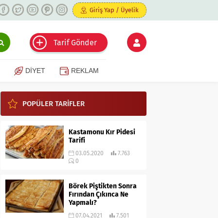
Giriş Yap / Üyelik
Tarif Gönder
DİYET
REKLAM
POPÜLER TARİFLER
Kastamonu Kır Pidesi
Tarifi
03.05.2020
7.763
0
Börek Piştikten Sonra
Fırından Çıkınca Ne
Yapmalı?
07.04.2021
7.501