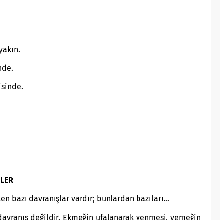
yakın.
nde.
isinde.
LER
en bazı davranışlar vardır; bunlardan bazıları…
avranış değildir. Ekmeğin ufalanarak yenmesi, yemeğin