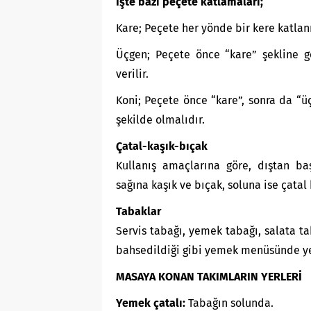
İşte bazı peçete katlamaları;
Kare; Peçete her yönde bir kere katlanır
Üçgen; Peçete önce “kare” şekline get
verilir.
Koni; Peçete önce “kare”, sonra da “ü
şekilde olmalıdır.
Çatal-kaşık-bıçak
Kullanış amaçlarına göre, dıştan baş
sağına kaşık ve bıçak, soluna ise çatal
Tabaklar
Servis tabağı, yemek tabağı, salata t
bahsedildiği gibi yemek menüsünde yer
MASAYA KONAN TAKIMLARIN YERLERİ
Yemek çatalı:
Tabağın solunda.