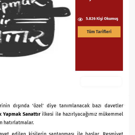
5.826 Kişi Okumuş
Tüm Tarifleri
nin dışında ’özel’ diye tanımlanacak bazı davetler
 Yapmak Sanattır
ilkesi ile hazırlyacağımız mükemmel
n hatırlatmalar.
vet edilen kişilerin saptanması ile başlar. Resmiyet