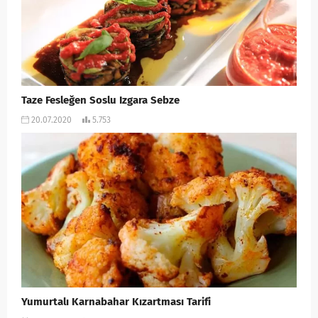
Taze Fesleğen Soslu Izgara Sebze
20.07.2020
5.753
Yumurtalı Karnabahar Kızartması Tarifi