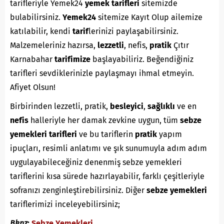
tarifleriyle Yemek24
yemek tarifleri
sitemizde
bulabilirsiniz.
Yemek24
sitemize Kayıt Olup ailemize
katılabilir, kendi
tarif
lerinizi paylaşabilirsiniz.
Malzemeleriniz hazırsa,
lezzetli
, nefis,
pratik
Çıtır
Karnabahar
tarifimize
başlayabiliriz. Beğendiğiniz
tarifleri sevdiklerinizle paylaşmayı ihmal etmeyin.
Afiyet Olsun!
Birbirinden lezzetli, pratik,
besleyici
,
sağlıklı
ve en
nefis
halleriyle her damak zevkine uygun, tüm
sebze
yemekleri tarifleri
ve bu tariflerin
pratik
yapım
ipuçları, resimli anlatımı ve şık sunumuyla adım adım
uygulayabileceğiniz denenmiş sebze yemekleri
tariflerini kısa sürede hazırlayabilir, farklı çeşitleriyle
sofranızı zenginleştirebilirsiniz. Diğer
sebze yemekleri
tariflerimizi inceleyebilirsiniz;
Bknz
:
Sebze Yemekleri