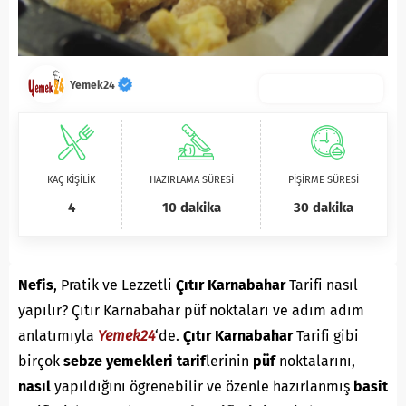
Yemek24
KAÇ KİŞİLİK
HAZIRLAMA SÜRESİ
PİŞİRME SÜRESİ
4
10 dakika
30 dakika
Nefis
, Pratik ve Lezzetli
Çıtır Karnabahar
Tarifi nasıl
yapılır? Çıtır Karnabahar püf noktaları ve adım adım
anlatımıyla
Yemek24
‘de.
Çıtır Karnabahar
Tarifi gibi
birçok
sebze yemekleri
tarif
lerinin
püf
noktalarını,
nasıl
yapıldığını ögrenebilir ve özenle hazırlanmış
basit