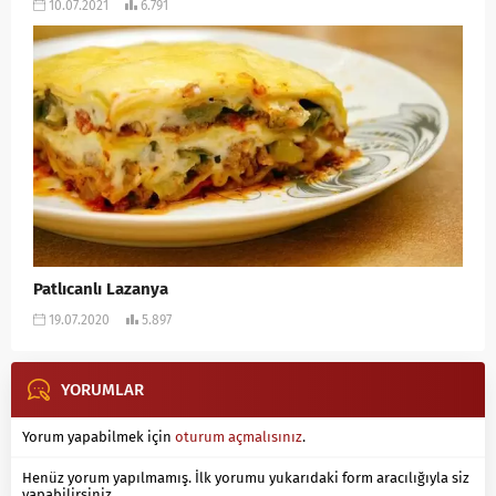
10.07.2021
6.791
Patlıcanlı Lazanya
19.07.2020
5.897
YORUMLAR
Yorum yapabilmek için
oturum açmalısınız
.
Henüz yorum yapılmamış. İlk yorumu yukarıdaki form aracılığıyla siz
yapabilirsiniz.