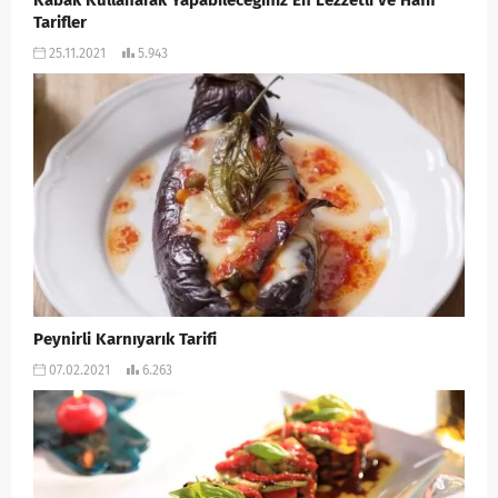
Kabak Kullanarak Yapabileceğiniz En Lezzetli ve Hafif
Tarifler
25.11.2021
5.943
Peynirli Karnıyarık Tarifi
07.02.2021
6.263