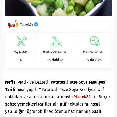
Yemek24
KAÇ KİŞİLİK
HAZIRLAMA SÜRESİ
PİŞİRME SÜRESİ
4
15 dakika
15 dakika
Nefis
, Pratik ve Lezzetli
Patatesli Taze Soya Fasulyesi
Tarifi
nasıl yapılır? Patatesli Taze Soya Fasulyesi püf
noktaları ve adım adım anlatımıyla
Yemek24
‘de. Birçok
sebze yemekleri
tarif
lerinin
püf
noktalarını,
nasıl
yapıldığını ögrenebilir ve özenle hazırlanmış
basit