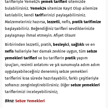
tarifleriyle Yemek24
yemek tarifleri
sitemizde
bulabilirsiniz.
Yemek24
sitemize Kayıt Olup ailemize
katılabilir, kendi
tarif
lerinizi paylaşabilirsiniz.
Malzemeleriniz hazırsa,
lezzetli
, nefis,
pratik
tarifimize
başlayabiliriz. Beğendiğiniz tarifleri sevdiklerinizle
paylaşmayı ihmal etmeyin. Afiyet Olsun!
Birbirinden lezzetli, pratik,
besleyici
,
sağlıklı
ve en
nefis
halleriyle her damak zevkine uygun, tüm
sebze
yemekleri tarifleri
ve bu tariflerin
pratik
yapım
ipuçları, resimli anlatımı ve şık sunumuyla adım adım
uygulayabileceğiniz denenmiş sebze yemekleri
tariflerini kısa sürede hazırlayabilir, farklı çeşitleriyle
sofranızı zenginleştirebilirsiniz. Diğer
sebze yemekleri
tariflerimizi inceleyebilirsiniz;
Bknz
:
Sebze Yemekleri