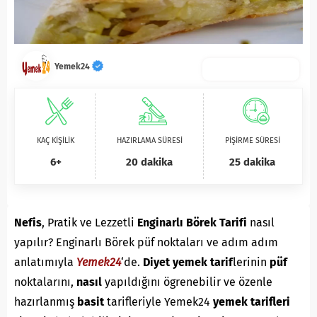
Yemek24
KAÇ KİŞİLİK
HAZIRLAMA SÜRESİ
PİŞİRME SÜRESİ
6+
20 dakika
25 dakika
Nefis
, Pratik ve Lezzetli
Enginarlı Börek Tarifi
nasıl
yapılır? Enginarlı Börek püf noktaları ve adım adım
anlatımıyla
Yemek24
‘de.
D
iyet yemek
tarif
lerinin
püf
noktalarını,
nasıl
yapıldığını ögrenebilir ve özenle
hazırlanmış
basit
tarifleriyle Yemek24
yemek tarifleri