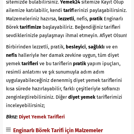
sitemizde bulabilirsiniz.
Yemek24
sitemize Kayıt Olup
ailemize katılabilir, kendi
tarif
lerinizi paylaşabilirsiniz.
Malzemeleriniz hazırsa,
lezzetli
, nefis,
pratik
Enginarlı
Börek
tarifimize
başlayabiliriz. Beğendiğiniz tarifleri
sevdiklerinizle paylaşmayı ihmal etmeyin. Afiyet Olsun!
Birbirinden lezzetli, pratik,
besleyici
,
sağlıklı
ve en
nefis
halleriyle her damak zevkine uygun, tüm diyet
yemek
tarifleri
ve bu tariflerin
pratik
yapım ipuçları,
resimli anlatımı ve şık sunumuyla adım adım
uygulayabileceğiniz denenmiş diyet yemek tariflerini
kısa sürede hazırlayabilir, farklı çeşitleriyle sofranızı
zenginleştirebilirsiniz. Diğer
diyet yemek
tariflerimizi
inceleyebilirsiniz;
Bknz:
Diyet Yemek Tarifleri
Enginarlı Börek Tarifi için Malzemeler