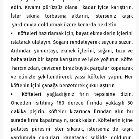
edin. Kıvamı pürüzsüz olana kadar iyice karıştırın.
İster sıkma torbasına aktarın, isterseniz kaşık
yardımıyla doldurmak üzere kenarda bekletin.
Köfteleri hazırlamak için, bayat ekmeklerin içlerini
ıslatarak ufalayın. Soğanı rendeleyerek suyunu süzün.
Ardından yumurtayı, ekmek içlerini, soğanı, tuzu ve
baharatları bir kapta karıştırın ve iyice yoğurun. Köfte
harcınızdan, cevizden biraz büyük parçalar kopararak
ve elinizle şekillendirerek yassı köfteler yapın. Her
köftenin içini çanağa benzeterek çukurlaştırın.
Köfteleri yağladığınız fırın tepsisine dizin.
Önceden ısıtılmış 160 derece fırında yaklaşık 30
dakika pişirin. Köfteler kızarınca fırından alın bu
sürede fırını kapatmayın, sıcak kalsın. Köftelerin içine
patates püresini ister sıkarak, isterseniz de kaşık
yardımıyla çukurları kapatacak şekilde doldurun.