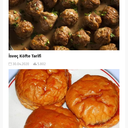
İsveç Köfte Tarifi
30.04.2020
5.802