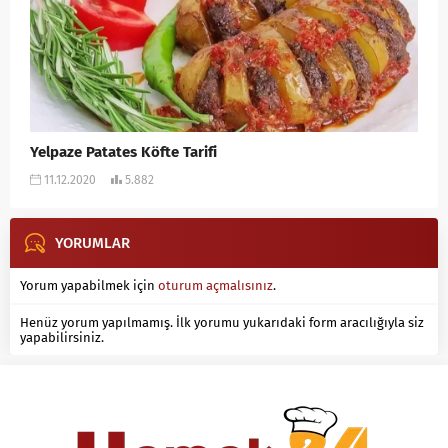
Yelpaze Patates Köfte Tarifi
11.12.2020
5.882
YORUMLAR
Yorum yapabilmek için
oturum açmalısınız
.
Henüz yorum yapılmamış. İlk yorumu yukarıdaki form aracılığıyla siz
yapabilirsiniz.