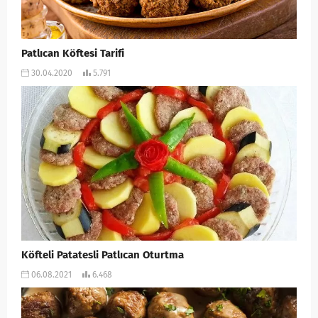
Patlıcan Köftesi Tarifi
30.04.2020
5.791
Köfteli Patatesli Patlıcan Oturtma
06.08.2021
6.468