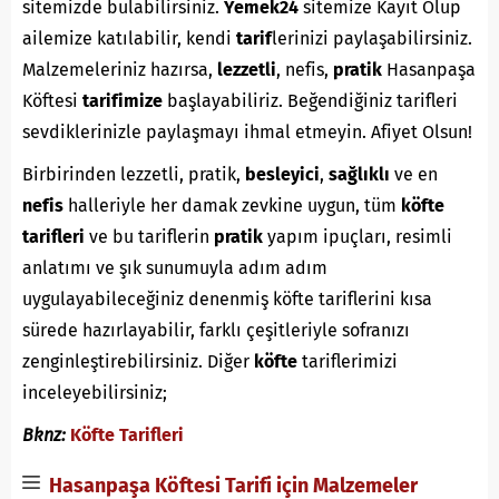
sitemizde bulabilirsiniz.
Yemek24
sitemize Kayıt Olup
ailemize katılabilir, kendi
tarif
lerinizi paylaşabilirsiniz.
Malzemeleriniz hazırsa,
lezzetli
, nefis,
pratik
Hasanpaşa
Köftesi
tarifimize
başlayabiliriz. Beğendiğiniz tarifleri
sevdiklerinizle paylaşmayı ihmal etmeyin. Afiyet Olsun!
Birbirinden lezzetli, pratik,
besleyici
,
sağlıklı
ve en
nefis
halleriyle her damak zevkine uygun, tüm
köfte
tarifleri
ve bu tariflerin
pratik
yapım ipuçları, resimli
anlatımı ve şık sunumuyla adım adım
uygulayabileceğiniz denenmiş köfte tariflerini kısa
sürede hazırlayabilir, farklı çeşitleriyle sofranızı
zenginleştirebilirsiniz. Diğer
köfte
tariflerimizi
inceleyebilirsiniz;
Bknz:
Köfte Tarifleri
Hasanpaşa Köftesi Tarifi için Malzemeler