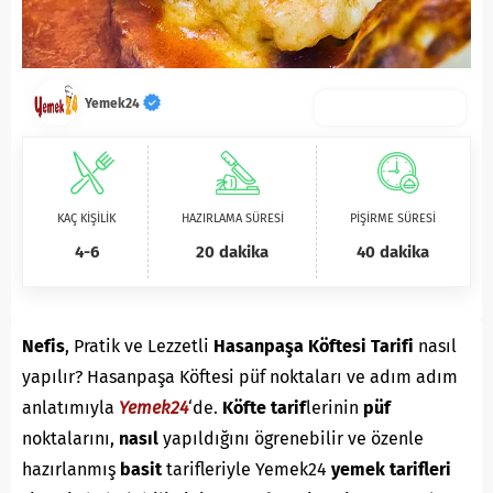
Yemek24
KAÇ KİŞİLİK
HAZIRLAMA SÜRESİ
PİŞİRME SÜRESİ
4-6
20 dakika
40 dakika
Nefis
, Pratik ve Lezzetli
Hasanpaşa Köftesi Tarifi
nasıl
yapılır? Hasanpaşa Köftesi püf noktaları ve adım adım
anlatımıyla
Yemek24
‘de.
K
öfte
tarif
lerinin
püf
noktalarını,
nasıl
yapıldığını ögrenebilir ve özenle
hazırlanmış
basit
tarifleriyle Yemek24
yemek tarifleri