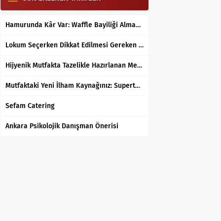
Hamurunda Kâr Var: Waffle Bayiliği Almak Mantıklı mı?
Lokum Seçerken Dikkat Edilmesi Gereken 7 Temel Kriter
Hijyenik Mutfakta Tazelikle Hazırlanan Mersin Tantunisi
Mutfaktaki Yeni İlham Kaynağınız: Supertarifler.com ile Tanışın
Sefam Catering
Ankara Psikolojik Danışman Önerisi