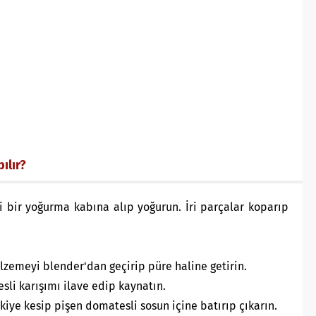
ılır?
i bir yoğurma kabına alıp yoğurun. İri parçalar koparıp
lzemeyi blender'dan geçirip püre haline getirin.
sli karışımı ilave edip kaynatın.
iye kesip pişen domatesli sosun içine batırıp çıkarın.