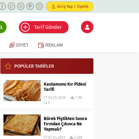
Giriş Yap / Üyelik
Tarif Gönder
DİYET
REKLAM
POPÜLER TARİFLER
Kastamonu Kır Pidesi
Tarifi
03.05.2020
7.761
0
Börek Piştikten Sonra
Fırından Çıkınca Ne
Yapmalı?
07.04.2021
7.499