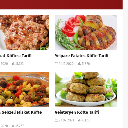
at Köftesi Tarifi
Yelpaze Patates Köfte Tarifi
.2020
5.723
11.12.2020
5.876
a Sebzeli Misket Köfte
Vejetaryen Köfte Tarifi
27.07.2021
6.126
.2020
6.257