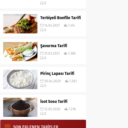
0
Terbiyeli Bonfile Tarifi
14.04.2021
7.414
0
Şavurma Tarifi
31.03.2021
7.360
0
Pirinç Lapası Tarifi
30.04.2020
7.283
0
İsot Sosu Tarifi
12.05.2020
7.216
0
SON EKLENEN TARİFLER