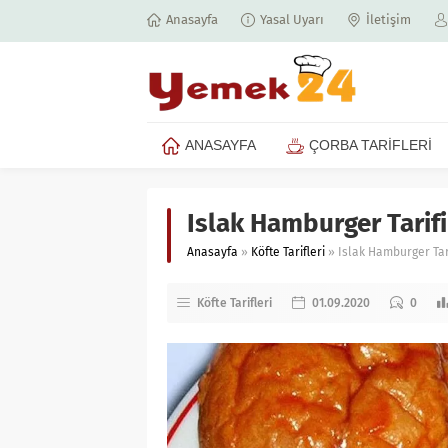
Anasayfa
Yasal Uyarı
İletişim
ANASAYFA
ÇORBA TARİFLERİ
Islak Hamburger Tarifi
Anasayfa
»
Köfte Tarifleri
»
Islak Hamburger Tar
Köfte Tarifleri
01.09.2020
0