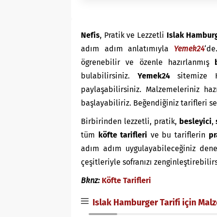
Nefis
, Pratik ve Lezzetli
Islak Hamburg
adım adım anlatımıyla
Yemek24
‘d
ögrenebilir ve özenle hazırlanmış
bulabilirsiniz.
Yemek24
sitemize K
paylaşabilirsiniz. Malzemeleriniz haz
başlayabiliriz. Beğendiğiniz tarifleri 
Birbirinden lezzetli, pratik,
besleyici
,
tüm
köfte tarifleri
ve bu tariflerin
pr
adım adım uygulayabileceğiniz denenmi
çeşitleriyle sofranızı zenginleştirebilir
Bknz:
Köfte Tarifleri
Islak Hamburger Tarifi için Mal