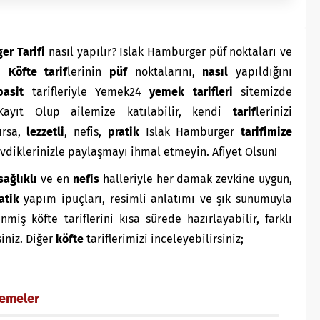
er Tarifi
nasıl yapılır? Islak Hamburger püf noktaları ve
e.
K
öfte
tarif
lerinin
püf
noktalarını,
nasıl
yapıldığını
basit
tarifleriyle Yemek24
yemek tarifleri
sitemizde
ayıt Olup ailemize katılabilir, kendi
tarif
lerinizi
ırsa,
lezzetli
, nefis,
pratik
Islak Hamburger
tarifimize
sevdiklerinizle paylaşmayı ihmal etmeyin. Afiyet Olsun!
sağlıklı
ve en
nefis
halleriyle her damak zevkine uygun,
atik
yapım ipuçları, resimli anlatımı ve şık sunumuyla
ş köfte tariflerini kısa sürede hazırlayabilir, farklı
siniz. Diğer
köfte
tariflerimizi inceleyebilirsiniz;
zemeler