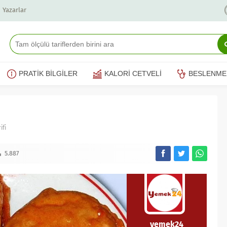
Yazarlar
PRATİK BİLGİLER
KALORİ CETVELİ
BESLENME
ifi
5.887
yemek24