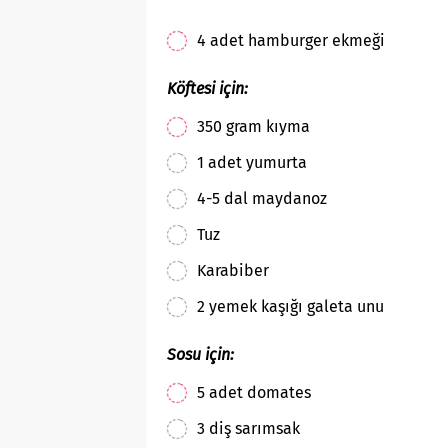
4 adet hamburger ekmeği
Köftesi için:
350 gram kıyma
1 adet yumurta
4-5 dal maydanoz
Tuz
Karabiber
2 yemek kaşığı galeta unu
Sosu için:
5 adet domates
3 diş sarımsak