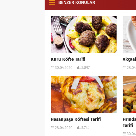
BENZER KONULAR
Kuru Köfte Tarifi
Akçaab
30.04.2020
5.897
28.04
Hasanpaşa Köftesi Tarifi
Fırınd
Tarifi
28.04.2020
5.744
30.04