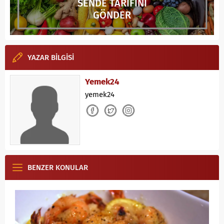
SENDE TARİFİNİ
GÖNDER
YAZAR BİLGİSİ
Yemek24
yemek24
BENZER KONULAR