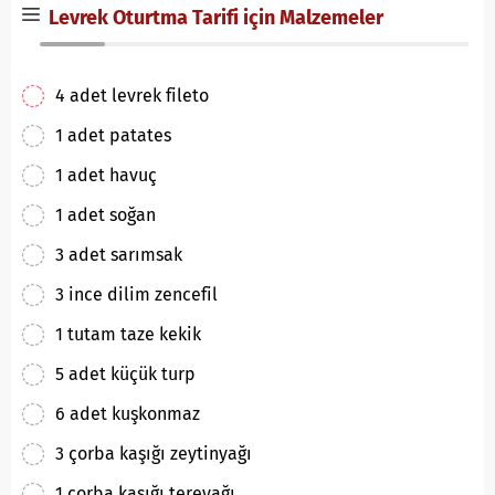
Levrek Oturtma Tarifi için Malzemeler
4 adet levrek fileto
1 adet patates
1 adet havuç
1 adet soğan
3 adet sarımsak
3 ince dilim zencefil
1 tutam taze kekik
5 adet küçük turp
6 adet kuşkonmaz
3 çorba kaşığı zeytinyağı
1 çorba kaşığı tereyağı