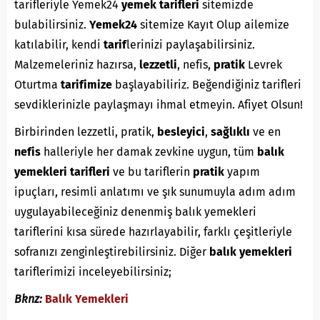
tarifleriyle Yemek24
yemek tarifleri
sitemizde
bulabilirsiniz.
Yemek24
sitemize Kayıt Olup ailemize
katılabilir, kendi
tarif
lerinizi paylaşabilirsiniz.
Malzemeleriniz hazırsa,
lezzetli
, nefis,
pratik
Levrek
Oturtma
tarifimize
başlayabiliriz. Beğendiğiniz tarifleri
sevdiklerinizle paylaşmayı ihmal etmeyin. Afiyet Olsun!
Birbirinden lezzetli, pratik,
besleyici
,
sağlıklı
ve en
nefis
halleriyle her damak zevkine uygun, tüm
balık
yemekleri tarifleri
ve bu tariflerin
pratik
yapım
ipuçları, resimli anlatımı ve şık sunumuyla adım adım
uygulayabileceğiniz denenmiş balık yemekleri
tariflerini kısa sürede hazırlayabilir, farklı çeşitleriyle
sofranızı zenginleştirebilirsiniz. Diğer
balık yemekleri
tariflerimizi inceleyebilirsiniz;
Bknz:
Balık Yemekleri