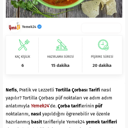
Yemek24
KAÇ KİŞİLİK
HAZIRLAMA SÜRESİ
PİŞİRME SÜRESİ
6
15 dakika
20 dakika
Nefis
, Pratik ve Lezzetli
Tortilla Çorbası Tarifi
nasıl
yapılır? Tortilla Çorbası püf noktaları ve adım adım
anlatımıyla
Yemek24
‘de.
Ç
orba
tarif
lerinin
püf
noktalarını,
nasıl
yapıldığını ögrenebilir ve özenle
hazırlanmış
basit
tarifleriyle Yemek24
yemek tarifleri