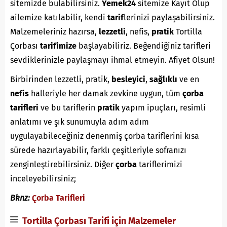
sitemizde bulabilirsiniz.
Yemek24
sitemize Kayıt Olup
ailemize katılabilir, kendi
tarif
lerinizi paylaşabilirsiniz.
Malzemeleriniz hazırsa,
lezzetli
, nefis,
pratik
Tortilla
Çorbası
tarifimize
başlayabiliriz. Beğendiğiniz tarifleri
sevdiklerinizle paylaşmayı ihmal etmeyin. Afiyet Olsun!
Birbirinden lezzetli, pratik,
besleyici
,
sağlıklı
ve en
nefis
halleriyle her damak zevkine uygun, tüm
çorba
tarifleri
ve bu tariflerin
pratik
yapım ipuçları, resimli
anlatımı ve şık sunumuyla adım adım
uygulayabileceğiniz denenmiş çorba tariflerini kısa
sürede hazırlayabilir, farklı çeşitleriyle sofranızı
zenginleştirebilirsiniz. Diğer
çorba
tariflerimizi
inceleyebilirsiniz;
Bknz:
Çorba Tarifleri
Tortilla Çorbası Tarifi için Malzemeler