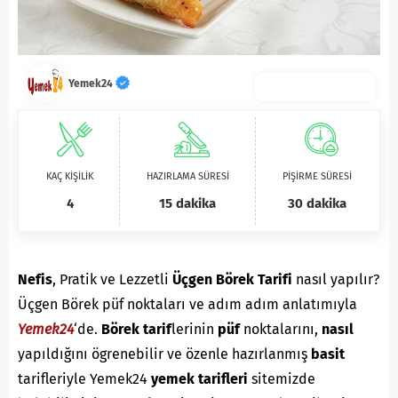
Yemek24
KAÇ KİŞİLİK
HAZIRLAMA SÜRESİ
PİŞİRME SÜRESİ
4
15 dakika
30 dakika
Nefis
, Pratik ve Lezzetli
Üçgen Börek Tarifi
nasıl yapılır?
Üçgen Börek püf noktaları ve adım adım anlatımıyla
Yemek24
‘de.
B
örek
tarif
lerinin
püf
noktalarını,
nasıl
yapıldığını ögrenebilir ve özenle hazırlanmış
basit
tarifleriyle Yemek24
yemek tarifleri
sitemizde