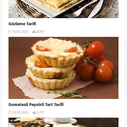
Gözleme Tarifi
15.05.2020
6.091
Domatesli Peynirli Tart Tarifi
22.05.2020
5.757