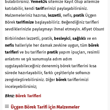
bulabilirsiniz.
Yemek24
sitemize Kayıt Olup ailemize
katılabilir, kendi
tarif
lerinizi paylaşabilirsiniz.
Malzemeleriniz hazırsa,
lezzetli
, nefis,
pratik
Üçgen
Börek
tarifimize
başlayabiliriz. Beğendiğiniz tarifleri
sevdiklerinizle paylaşmayı ihmal etmeyin. Afiyet Olsun!
Birbirinden lezzetli, pratik,
besleyici
,
sağlıklı
ve en
nefis
halleriyle her damak zevkine uygun, tüm
börek
tarifleri
ve bu tariflerin
pratik
yapım ipuçları, resimli
anlatımı ve şık sunumuyla adım adım
uygulayabileceğiniz denenmiş börek tariflerini kısa
sürede hazırlayabilir, farklı çeşitleriyle sofranızı
zenginleştirebilirsiniz. Diğer
börek
tariflerimizi
inceleyebilirsiniz;
Bknz:
Börek Tarifleri
Üçgen Börek Tarifi için Malzemeler