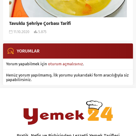
Tavuklu Şehriye Çorbası Tarifi
11.10.2020
5.875
YORUMLAR
Yorum yapabilmek için
oturum açmalısınız
.
Henüz yorum yapılmamış. İlk yorumu yukarıdaki form aracılığıyla siz
yapabilirsiniz.
Pratik, Nefis ve Birbirinden Lezzetli Yemek Tarifleri