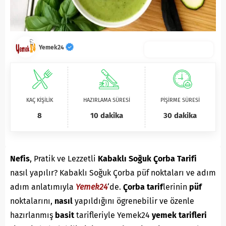
Yemek24
KAÇ KİŞİLİK
HAZIRLAMA SÜRESİ
PİŞİRME SÜRESİ
8
10 dakika
30 dakika
Nefis
, Pratik ve Lezzetli
Kabaklı Soğuk Çorba Tarifi
nasıl yapılır? Kabaklı Soğuk Çorba püf noktaları ve adım
adım anlatımıyla
Yemek24
‘de.
Çorba
tarif
lerinin
püf
noktalarını,
nasıl
yapıldığını ögrenebilir ve özenle
hazırlanmış
basit
tarifleriyle Yemek24
yemek tarifleri