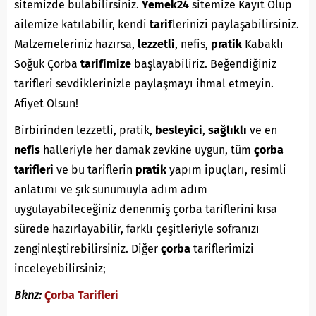
sitemizde bulabilirsiniz.
Yemek24
sitemize Kayıt Olup
ailemize katılabilir, kendi
tarif
lerinizi paylaşabilirsiniz.
Malzemeleriniz hazırsa,
lezzetli
, nefis,
pratik
Kabaklı
Soğuk Çorba
tarifimize
başlayabiliriz. Beğendiğiniz
tarifleri sevdiklerinizle paylaşmayı ihmal etmeyin.
Afiyet Olsun!
Birbirinden lezzetli, pratik,
besleyici
,
sağlıklı
ve en
nefis
halleriyle her damak zevkine uygun, tüm
çorba
tarifleri
ve bu tariflerin
pratik
yapım ipuçları, resimli
anlatımı ve şık sunumuyla adım adım
uygulayabileceğiniz denenmiş çorba tariflerini kısa
sürede hazırlayabilir, farklı çeşitleriyle sofranızı
zenginleştirebilirsiniz. Diğer
çorba
tariflerimizi
inceleyebilirsiniz;
Bknz:
Çorba Tarifleri