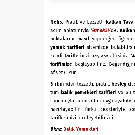
Nefis
, Pratik ve Lezzetli
Kalkan Tava 
adım anlatımıyla
Yemek24
‘de.
Kalka
noktalarını,
nasıl
yapıldığını ögrene
yemek tarifleri
sitemizde bulabilirsi
kendi
tarif
lerinizi paylaşabilirsiniz. 
tarifimize
başlayabiliriz. Beğendiğini
Afiyet Olsun!
Birbirinden lezzetli, pratik,
besleyici
,
tüm
balık yemekleri tarifleri
ve bu t
sunumuyla adım adım uygulayabileceğ
hazırlayabilir, farklı çeşitleriyle s
tariflerimizi inceleyebilirsiniz;
Bknz:
Balık Yemekleri