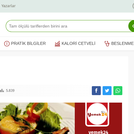
Yazarlar
PRATİK BİLGİLER
KALORİ CETVELİ
BESLENME
5.839
yemek24