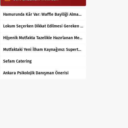
Hamurunda Kâr Var: Waffle Bayiliği Almak Mantıklı mı?
Lokum Seçerken Dikkat Edilmesi Gereken 7 Temel Kriter
Hijyenik Mutfakta Tazelikle Hazırlanan Mersin Tantunisi
Mutfaktaki Yeni İlham Kaynağınız: Supertarifler.com ile Tanışın
Sefam Catering
Ankara Psikolojik Danışman Önerisi