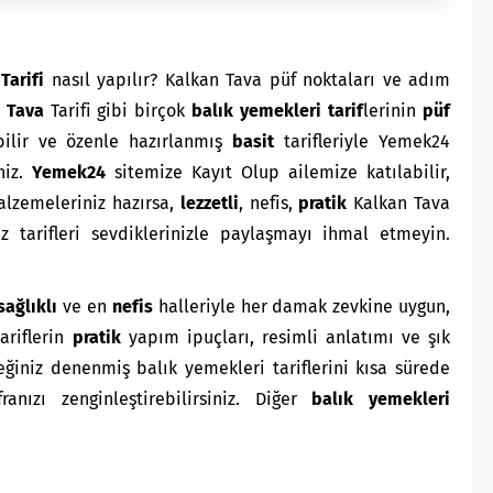
Tarifi
nasıl yapılır? Kalkan Tava püf noktaları ve adım
n Tava
Tarifi gibi birçok
balık yemekleri
tarif
lerinin
püf
bilir ve özenle hazırlanmış
basit
tarifleriyle Yemek24
niz.
Yemek24
sitemize Kayıt Olup ailemize katılabilir,
Malzemeleriniz hazırsa,
lezzetli
, nefis,
pratik
Kalkan Tava
z tarifleri sevdiklerinizle paylaşmayı ihmal etmeyin.
sağlıklı
ve en
nefis
halleriyle her damak zevkine uygun,
ariflerin
pratik
yapım ipuçları, resimli anlatımı ve şık
iniz denenmiş balık yemekleri tariflerini kısa sürede
ofranızı zenginleştirebilirsiniz. Diğer
balık yemekleri