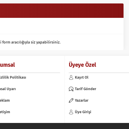
orm aracılığıyla siz yapabilirsiniz.
rumsal
Üyeye Özel
izlilik Politikası
Kayıt Ol
asal Uyarı
Tarif Gönder
eklam
Yazarlar
letişim
Üye Girişi