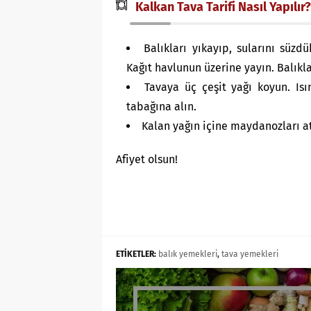
Kalkan Tava Tarifi Nasıl Yapılır?
Balıkları yıkayıp, sularını süzd
Kağıt havlunun üzerine yayın. Balıkl
Tavaya üç çeşit yağı koyun. Isın
tabağına alın.
Kalan yağın içine maydanozları atı
Afiyet olsun!
ETİKETLER:
balık yemekleri
,
tava yemekleri