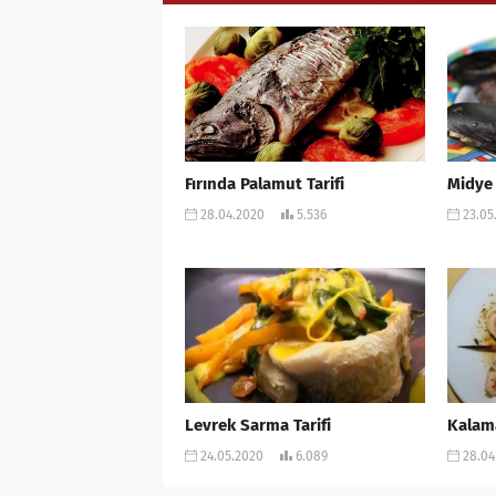
Fırında Palamut Tarifi
Midye 
28.04.2020
5.536
23.05
Levrek Sarma Tarifi
Kalama
24.05.2020
6.089
28.04