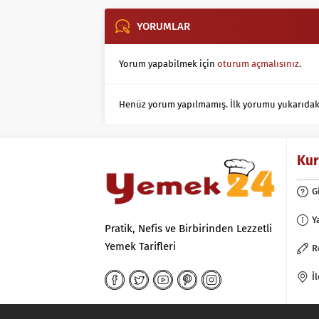
YORUMLAR
Yorum yapabilmek için
oturum açmalısınız
.
Henüz yorum yapılmamış. İlk yorumu yukarıdaki f
Ku
G
Y
Pratik, Nefis ve Birbirinden Lezzetli
Yemek Tarifleri
R
İ