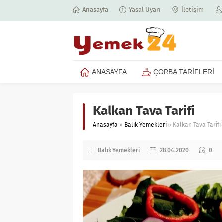
Anasayfa
Yasal Uyarı
İletişim
ANASAYFA
ÇORBA TARİFLERİ
Kalkan Tava Tarifi
Anasayfa
»
Balık Yemekleri
»
Kalkan Tava Tarifi
Balık Yemekleri
28.04.2020
0