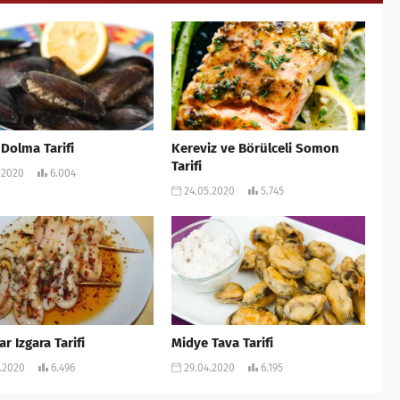
Dolma Tarifi
Kereviz ve Börülceli Somon
Tarifi
.2020
6.004
24.05.2020
5.745
r Izgara Tarifi
Midye Tava Tarifi
.2020
6.496
29.04.2020
6.195