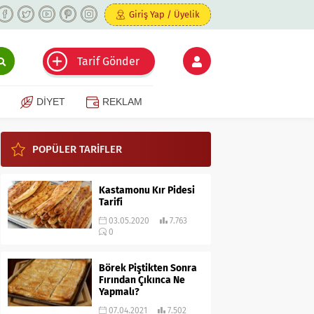
Giriş Yap / Üyelik
Tarif Gönder
DİYET
REKLAM
POPÜLER TARİFLER
Kastamonu Kır Pidesi
Tarifi
03.05.2020
7.763
0
Börek Piştikten Sonra
Fırından Çıkınca Ne
Yapmalı?
07.04.2021
7.502