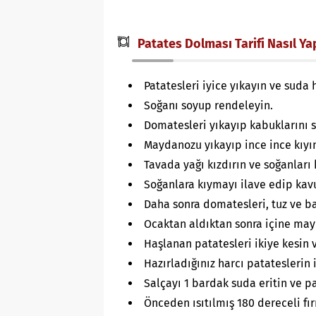
Patates Dolması Tarifi Nasıl Yap
Patatesleri iyice yıkayın ve suda h
Soğanı soyup rendeleyin.
Domatesleri yıkayıp kabuklarını s
Maydanozu yıkayıp ince ince kıyı
Tavada yağı kızdırın ve soğanları
Soğanlara kıymayı ilave edip ka
Daha sonra domatesleri, tuz ve ba
Ocaktan aldıktan sonra içine mayd
Haşlanan patatesleri ikiye kesin 
Hazırladığınız harcı patateslerin 
Salçayı 1 bardak suda eritin ve p
Önceden ısıtılmış 180 dereceli fır