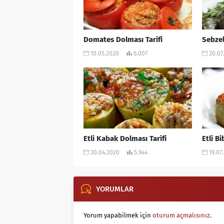
Domates Dolması Tarifi
Sebzel
10.05.2020
6.007
20.07
Etli Kabak Dolması Tarifi
Etli B
30.04.2020
5.944
19.07
YORUMLAR
Yorum yapabilmek için
oturum açmalısınız
.