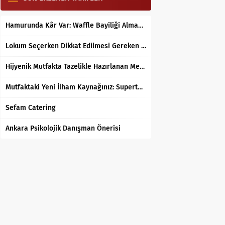
Hamurunda Kâr Var: Waffle Bayiliği Almak Mantıklı mı?
Lokum Seçerken Dikkat Edilmesi Gereken 7 Temel Kriter
Hijyenik Mutfakta Tazelikle Hazırlanan Mersin Tantunisi
Mutfaktaki Yeni İlham Kaynağınız: Supertarifler.com ile Tanışın
Sefam Catering
Ankara Psikolojik Danışman Önerisi