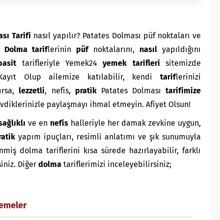
sı Tarifi
nasıl yapılır? Patates Dolması püf noktaları ve
.
D
olma
tarif
lerinin
püf
noktalarını,
nasıl
yapıldığını
basit
tarifleriyle Yemek24
yemek tarifleri
sitemizde
ayıt Olup ailemize katılabilir, kendi
tarif
lerinizi
zırsa,
lezzetli
, nefis,
pratik
Patates Dolması
tarifimize
sevdiklerinizle paylaşmayı ihmal etmeyin. Afiyet Olsun!
sağlıklı
ve en
nefis
halleriyle her damak zevkine uygun,
ratik
yapım ipuçları, resimli anlatımı ve şık sunumuyla
ş dolma tariflerini kısa sürede hazırlayabilir, farklı
siniz. Diğer
dolma
tariflerimizi inceleyebilirsiniz;
zemeler