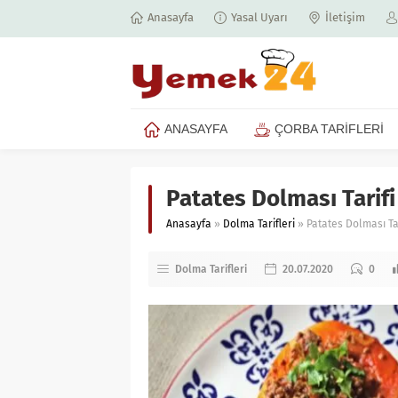
Anasayfa
Yasal Uyarı
İletişim
ANASAYFA
ÇORBA TARİFLERİ
Patates Dolması Tarifi
Anasayfa
»
Dolma Tarifleri
»
Patates Dolması Tar
Dolma Tarifleri
20.07.2020
0