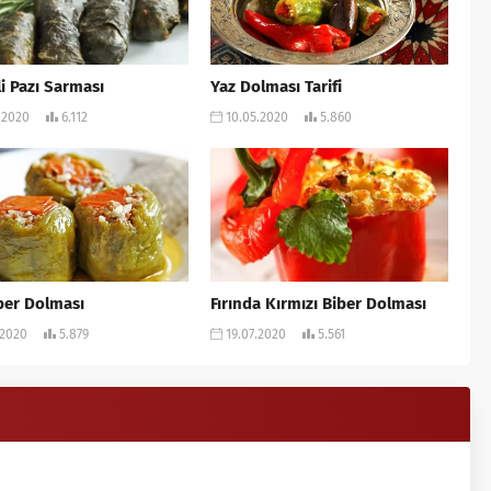
i Pazı Sarması
Yaz Dolması Tarifi
.2020
6.112
10.05.2020
5.860
iber Dolması
Fırında Kırmızı Biber Dolması
.2020
5.879
19.07.2020
5.561