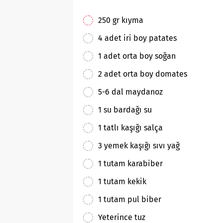
250 gr kıyma
4 adet iri boy patates
1 adet orta boy soğan
2 adet orta boy domates
5-6 dal maydanoz
1 su bardağı su
1 tatlı kaşığı salça
3 yemek kaşığı sıvı yağ
1 tutam karabiber
1 tutam kekik
1 tutam pul biber
Yeterince tuz