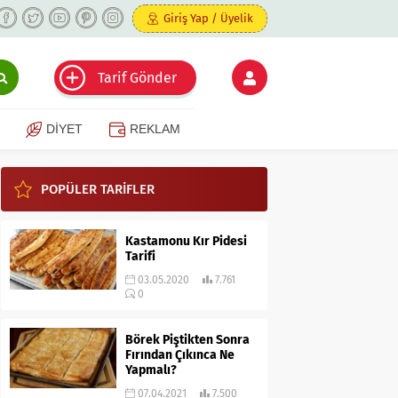
Giriş Yap / Üyelik
Tarif Gönder
DİYET
REKLAM
POPÜLER TARİFLER
Kastamonu Kır Pidesi
Tarifi
03.05.2020
7.761
0
Börek Piştikten Sonra
Fırından Çıkınca Ne
Yapmalı?
07.04.2021
7.500