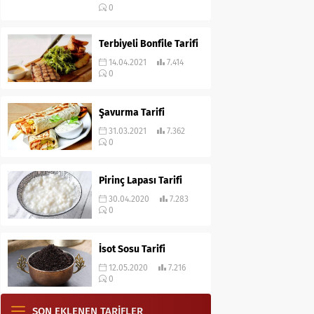
0
Terbiyeli Bonfile Tarifi
14.04.2021
7.414
0
Şavurma Tarifi
31.03.2021
7.362
0
Pirinç Lapası Tarifi
30.04.2020
7.283
0
İsot Sosu Tarifi
12.05.2020
7.216
0
SON EKLENEN TARİFLER