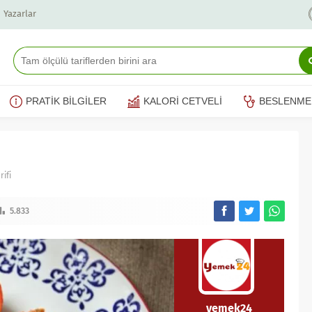
Yazarlar
PRATİK BİLGİLER
KALORİ CETVELİ
BESLENME
ifi
5.833
yemek24