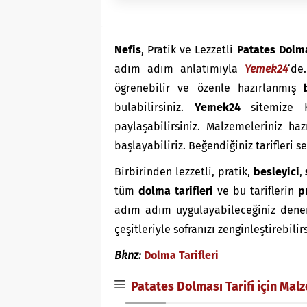
Nefis
, Pratik ve Lezzetli
Patates Dolma
adım adım anlatımıyla
Yemek24
‘de
ögrenebilir ve özenle hazırlanmış
bulabilirsiniz.
Yemek24
sitemize K
paylaşabilirsiniz. Malzemeleriniz ha
başlayabiliriz. Beğendiğiniz tarifleri 
Birbirinden lezzetli, pratik,
besleyici
,
tüm
dolma tarifleri
ve bu tariflerin
p
adım adım uygulayabileceğiniz denenmi
çeşitleriyle sofranızı zenginleştirebilir
Bknz:
Dolma Tarifleri
Patates Dolması Tarifi için Mal