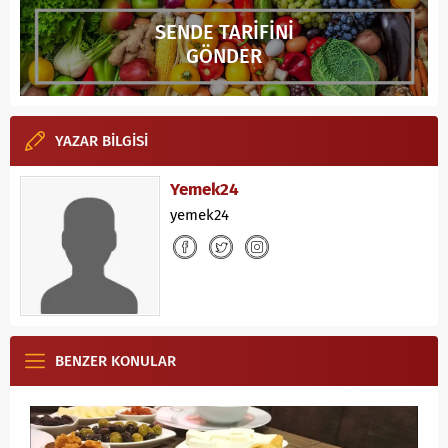
SENDE TARİFİNİ
GÖNDER
YAZAR BİLGİSİ
Yemek24
yemek24
BENZER KONULAR