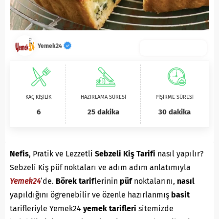
Yemek24
KAÇ KİŞİLİK
HAZIRLAMA SÜRESİ
PİŞİRME SÜRESİ
6
25 dakika
30 dakika
Nefis
, Pratik ve Lezzetli
Sebzeli Kiş Tarifi
nasıl yapılır?
Sebzeli Kiş püf noktaları ve adım adım anlatımıyla
Yemek24
‘de.
B
örek
tarif
lerinin
püf
noktalarını,
nasıl
yapıldığını ögrenebilir ve özenle hazırlanmış
basit
tarifleriyle Yemek24
yemek tarifleri
sitemizde