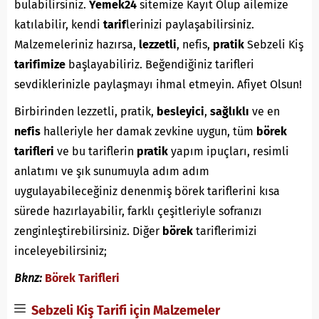
bulabilirsiniz.
Yemek24
sitemize Kayıt Olup ailemize
katılabilir, kendi
tarif
lerinizi paylaşabilirsiniz.
Malzemeleriniz hazırsa,
lezzetli
, nefis,
pratik
Sebzeli Kiş
tarifimize
başlayabiliriz. Beğendiğiniz tarifleri
sevdiklerinizle paylaşmayı ihmal etmeyin. Afiyet Olsun!
Birbirinden lezzetli, pratik,
besleyici
,
sağlıklı
ve en
nefis
halleriyle her damak zevkine uygun, tüm
börek
tarifleri
ve bu tariflerin
pratik
yapım ipuçları, resimli
anlatımı ve şık sunumuyla adım adım
uygulayabileceğiniz denenmiş börek tariflerini kısa
sürede hazırlayabilir, farklı çeşitleriyle sofranızı
zenginleştirebilirsiniz. Diğer
börek
tariflerimizi
inceleyebilirsiniz;
Bknz:
Börek Tarifleri
Sebzeli Kiş Tarifi için Malzemeler