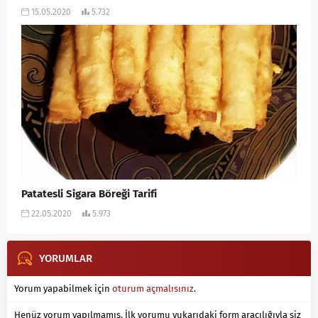
15.05.2020
5.732
Patatesli Sigara Böreği Tarifi
22.05.2020
5.973
YORUMLAR
Yorum yapabilmek için
oturum açmalısınız
.
Henüz yorum yapılmamış. İlk yorumu yukarıdaki form aracılığıyla siz