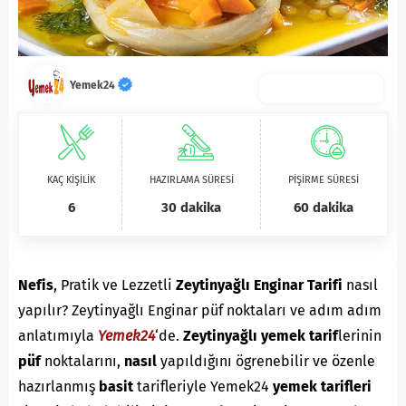
Yemek24
KAÇ KİŞİLİK
HAZIRLAMA SÜRESİ
PİŞİRME SÜRESİ
6
30 dakika
60 dakika
Nefis
, Pratik ve Lezzetli
Zeytinyağlı Enginar Tarifi
nasıl
yapılır? Zeytinyağlı Enginar püf noktaları ve adım adım
anlatımıyla
Yemek24
‘de.
Z
eytinyağlı yemek
tarif
lerinin
püf
noktalarını,
nasıl
yapıldığını ögrenebilir ve özenle
hazırlanmış
basit
tarifleriyle Yemek24
yemek tarifleri