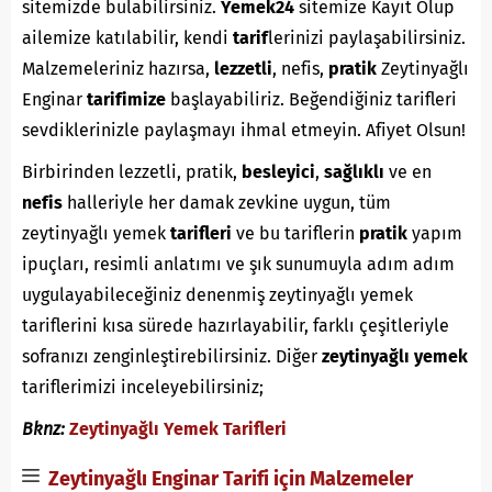
sitemizde bulabilirsiniz.
Yemek24
sitemize Kayıt Olup
ailemize katılabilir, kendi
tarif
lerinizi paylaşabilirsiniz.
Malzemeleriniz hazırsa,
lezzetli
, nefis,
pratik
Zeytinyağlı
Enginar
tarifimize
başlayabiliriz. Beğendiğiniz tarifleri
sevdiklerinizle paylaşmayı ihmal etmeyin. Afiyet Olsun!
Birbirinden lezzetli, pratik,
besleyici
,
sağlıklı
ve en
nefis
halleriyle her damak zevkine uygun, tüm
zeytinyağlı yemek
tarifleri
ve bu tariflerin
pratik
yapım
ipuçları, resimli anlatımı ve şık sunumuyla adım adım
uygulayabileceğiniz denenmiş zeytinyağlı yemek
tariflerini kısa sürede hazırlayabilir, farklı çeşitleriyle
sofranızı zenginleştirebilirsiniz. Diğer
zeytinyağlı yemek
tariflerimizi inceleyebilirsiniz;
Bknz:
Zeytinyağlı Yemek Tarifleri
Zeytinyağlı Enginar Tarifi için Malzemeler