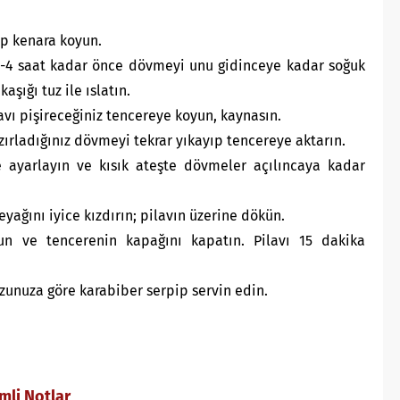
lıp kenara koyun.
 3-4 saat kadar önce dövmeyi unu gidinceye kadar soğuk
kaşığı tuz ile ıslatın.
avı pişireceğiniz tencereye koyun, kaynasın.
zırladığınız dövmeyi tekrar yıkayıp tencereye aktarın.
e ayarlayın ve kısık ateşte dövmeler açılıncaya kadar
eyağını iyice kızdırın; pilavın üzerine dökün.
n ve tencerenin kapağını kapatın. Pilavı 15 dakika
rzunuza göre karabiber serpip servin edin.
mli Notlar