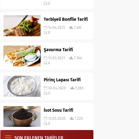
0
Terbiyeli Bonfile Tarifi
14.04.2021
7.416
0
Şavurma Tarifi
31.03.2021
7.364
0
Pirinç Lapası Tarifi
30.04.2020
7.285
0
İsot Sosu Tarifi
12.05.2020
7.220
0
SON EKLENEN TARİFLER