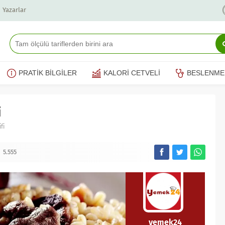
Yazarlar
PRATİK BİLGİLER
KALORİ CETVELİ
BESLENME
i
fi
5.555
yemek24