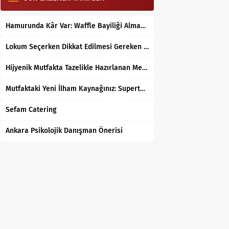
Hamurunda Kâr Var: Waffle Bayiliği Almak Mantıklı mı?
Lokum Seçerken Dikkat Edilmesi Gereken 7 Temel Kriter
Hijyenik Mutfakta Tazelikle Hazırlanan Mersin Tantunisi
Mutfaktaki Yeni İlham Kaynağınız: Supertarifler.com ile Tanışın
Sefam Catering
Ankara Psikolojik Danışman Önerisi