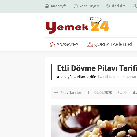
Anasayfa
Yasal Uyarı
İletişim
ANASAYFA
ÇORBA TARİFLERİ
Etli Dövme Pilavı Tarif
Anasayfa
»
Pilav Tarifleri
»
Etli Dövme Pilavı Tari
Pilav Tarifleri
02.05.2020
0