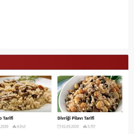
 Tarifi
Divriği Pilavı Tarifi
.2020
6.043
02.05.2020
5.757