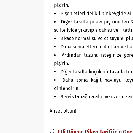
pişirin.
Pişen etleri delikli bir kevgirle a
Diğer tarafta pilavı pişirmeden
su ile iyice yıkayıp sıcak su ve 1 tatlı 
3 kase normal su ve et suyunu pil
Daha sonra etleri, nohutları ve ha
Ardından tuzunu isteğinize gör
pişirin.
Diğer tarafta küçük bir tavada ter
Daha sonra kağıt havluyu koyu
dinlendirin.
Servis tabağına alın ve üzerine a
Afiyet olsun!
Etli Dövme Pilavı Tarifi için Öne