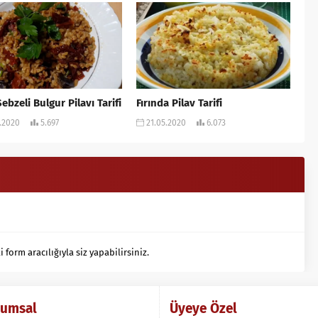
ebzeli Bulgur Pilavı Tarifi
Fırında Pilav Tarifi
.2020
5.697
21.05.2020
6.073
orm aracılığıyla siz yapabilirsiniz.
rumsal
Üyeye Özel