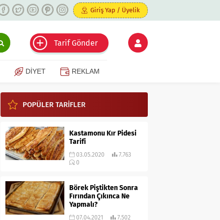
Giriş Yap / Üyelik
Tarif Gönder
DİYET
REKLAM
POPÜLER TARİFLER
Kastamonu Kır Pidesi
Tarifi
03.05.2020
7.763
0
Börek Piştikten Sonra
Fırından Çıkınca Ne
Yapmalı?
07.04.2021
7.502