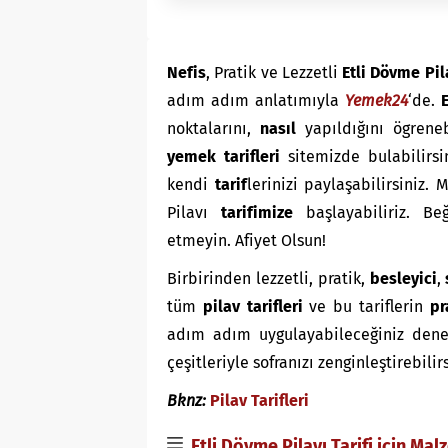
Nefis
, Pratik ve Lezzetli
Etli Dövme Pila
adım adım anlatımıyla
Yemek24
‘de.
E
noktalarını,
nasıl
yapıldığını ögrene
yemek tarifleri
sitemizde bulabilirsi
kendi
tarif
lerinizi paylaşabilirsiniz.
Pilavı
tarifimize
başlayabiliriz. Beğ
etmeyin. Afiyet Olsun!
Birbirinden lezzetli, pratik,
besleyici
,
tüm
pilav tarifleri
ve bu tariflerin
pr
adım adım uygulayabileceğiniz denenmi
çeşitleriyle sofranızı zenginleştirebilir
Bknz:
Pilav Tarifleri
Etli Dövme Pilavı Tarifi için Mal