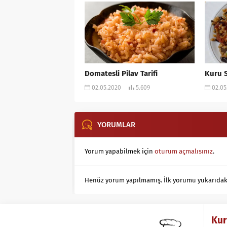
Domatesli Pilav Tarifi
Kuru S
02.05.2020
5.609
02.05
YORUMLAR
Yorum yapabilmek için
oturum açmalısınız
.
Henüz yorum yapılmamış. İlk yorumu yukarıdaki f
Ku