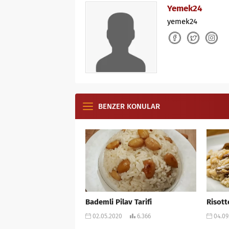
Yemek24
yemek24
BENZER KONULAR
Bademli Pilav Tarifi
Risotto
02.05.2020
6.366
04.09