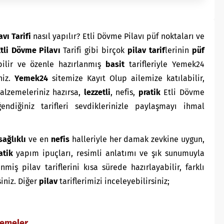
vı Tarifi
nasıl yapılır? Etli Dövme Pilavı püf noktaları ve
tli Dövme Pilavı
Tarifi gibi birçok
pilav
tarif
lerinin
püf
bilir ve özenle hazırlanmış
basit
tarifleriyle Yemek24
niz.
Yemek24
sitemize Kayıt Olup ailemize katılabilir,
 Malzemeleriniz hazırsa,
lezzetli
, nefis,
pratik
Etli Dövme
endiğiniz tarifleri sevdiklerinizle paylaşmayı ihmal
sağlıklı
ve en
nefis
halleriyle her damak zevkine uygun,
atik
yapım ipuçları, resimli anlatımı ve şık sunumuyla
ş pilav tariflerini kısa sürede hazırlayabilir, farklı
siniz. Diğer
pilav
tariflerimizi inceleyebilirsiniz;
zemeler