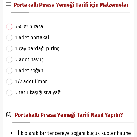
Portakallı Pırasa Yemeği Tarifi için Malzemeler
750 gr pırasa
1 adet portakal
1 çay bardağı pirinç
2 adet havuç
1 adet soğan
1/2 adet limon
2 tatlı kaşığı sıvı yağ
Portakallı Pırasa Yemeği Tarifi Nasıl Yapılır?
İlk olarak bir tencereye soğanı küçük küpler haline