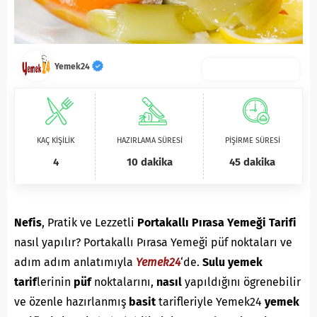
Yemek24
KAÇ KİŞİLİK
HAZIRLAMA SÜRESİ
PİŞİRME SÜRESİ
4
10 dakika
45 dakika
Nefis
, Pratik ve Lezzetli
Portakallı Pırasa Yemeği Tarifi
nasıl yapılır? Portakallı Pırasa Yemeği püf noktaları ve
adım adım anlatımıyla
Yemek24
‘de.
Sulu
yemek
tarif
lerinin
püf
noktalarını,
nasıl
yapıldığını ögrenebilir
ve özenle hazırlanmış
basit
tarifleriyle Yemek24
yemek