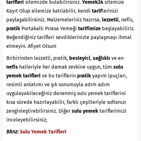
tarifleri
sitemizde bulabilirsiniz.
Yemek24
sitemize
Kayıt Olup ailemize katılabilir, kendi
tarif
lerinizi
paylaşabilirsiniz. Malzemeleriniz hazırsa,
lezzetli
, nefis,
pratik
Portakallı Pırasa Yemeği
tarifimize
başlayabiliriz.
Beğendiğiniz tarifleri sevdiklerinizle paylaşmayı ihmal
etmeyin. Afiyet Olsun!
Birbirinden lezzetli, pratik,
besleyici
,
sağlıklı
ve en
nefis
halleriyle her damak zevkine uygun, tüm
sulu
yemek tarifleri
ve bu tariflerin
pratik
yapım ipuçları,
resimli anlatımı ve şık sunumuyla adım adım
uygulayabileceğiniz denenmiş sulu yemek tariflerini
kısa sürede hazırlayabilir, farklı çeşitleriyle sofranızı
zenginleştirebilirsiniz. Diğer
sulu yemek
tariflerimizi
inceleyebilirsiniz;
Bknz:
Sulu Yemek Tarifleri