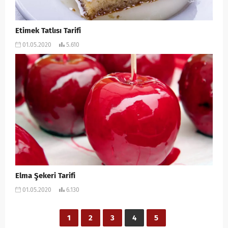
Etimek Tatlısı Tarifi
01.05.2020
5.610
Elma Şekeri Tarifi
01.05.2020
6.130
1
2
3
4
5