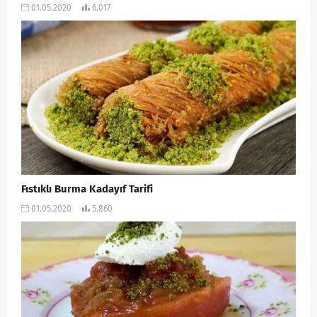
01.05.2020
6.017
Fıstıklı Burma Kadayıf Tarifi
01.05.2020
5.860