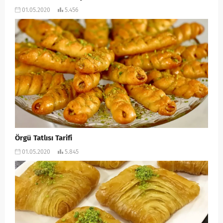
01.05.2020
5.456
Örgü Tatlısı Tarifi
01.05.2020
5.845