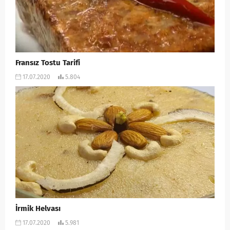
Fransız Tostu Tarifi
17.07.2020
5.804
İrmik Helvası
17.07.2020
5.981