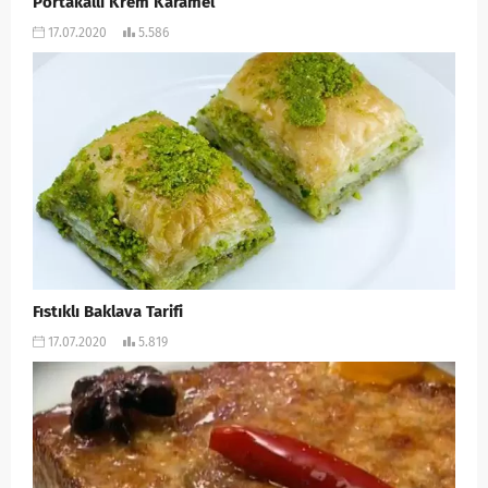
Portakallı Krem Karamel
17.07.2020
5.586
Fıstıklı Baklava Tarifi
17.07.2020
5.819